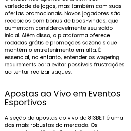
variedade de jogos, mas também com suas
ofertas promocionais. Novos jogadores são
recebidos com bônus de boas-vindas, que
aumentam consideravelmente seu saldo
inicial. Além disso, a plataforma oferece
rodadas grátis e promoções sazonais que
mantêm o entretenimento em alta. É
essencial, no entanto, entender os
wagering
para evitar possíveis frustrações
requirements
ao tentar realizar saques.
Apostas ao Vivo em Eventos
Esportivos
A seção de apostas ao vivo do 813BET é uma
das mais robustas do mercado. Os