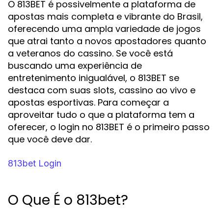
O 813BET é possivelmente a plataforma de
apostas mais completa e vibrante do Brasil,
oferecendo uma ampla variedade de jogos
que atrai tanto a novos apostadores quanto
a veteranos do cassino. Se você está
buscando uma experiência de
entretenimento inigualável, o 813BET se
destaca com suas slots, cassino ao vivo e
apostas esportivas. Para começar a
aproveitar tudo o que a plataforma tem a
oferecer, o login no 813BET é o primeiro passo
que você deve dar.
813bet Login
O Que É o 813bet?