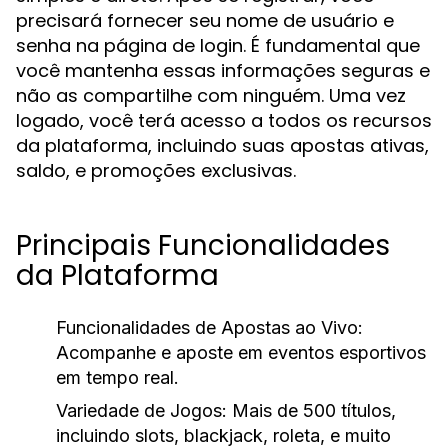
precisará fornecer seu nome de usuário e
senha na página de login. É fundamental que
você mantenha essas informações seguras e
não as compartilhe com ninguém. Uma vez
logado, você terá acesso a todos os recursos
da plataforma, incluindo suas apostas ativas,
saldo, e promoções exclusivas.
Principais Funcionalidades
da Plataforma
Funcionalidades de Apostas ao Vivo:
Acompanhe e aposte em eventos esportivos
em tempo real.
Variedade de Jogos:
Mais de 500 títulos,
incluindo slots, blackjack, roleta, e muito