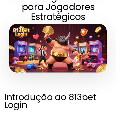
para Jogadores
Estratégicos
Introdução ao 813bet
Login