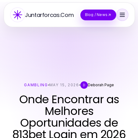
Juntarforcas.Com
Blog / News
GAMBLING
MAY 15, 2026
Deborah Page
D
Onde Encontrar as
Melhores
Oportunidades de
813bet Login em 2026