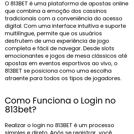
O 813BET é uma plataforma de apostas online
que combina a emoção dos cassinos
tradicionais com a conveniência do acesso
digital. Com uma interface intuitiva e suporte
multilíngue, permite que os usuários
desfrutem de uma experiência de jogo
completa e fácil de navegar. Desde slots
emocionantes e jogos de mesa clássicos até
apostas em eventos esportivos ao vivo, o
813BET se posiciona como uma escolha
atraente para todos os tipos de jogadores.
Como Funciona o Login no
813bet?
Realizar o login no 813BET é um processo
simples e direto. Após se registrar, você