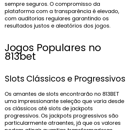
sempre seguros. O compromisso da
plataforma com a transparência é elevado,
com auditorias regulares garantindo os
resultados justos e aleatórios dos jogos.
Jogos Populares no
813bet
Slots Clássicos e Progressivos
Os amantes de slots encontrarão no 813BET
uma impressionante seleção que varia desde
os clássicos até slots de jackpots
progressivos. Os jackpots progressivos são
particularmente atraentes, já que os valores