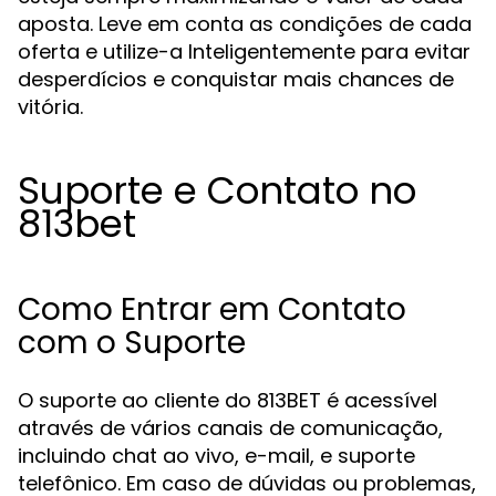
aposta. Leve em conta as condições de cada
oferta e utilize-a Inteligentemente para evitar
desperdícios e conquistar mais chances de
vitória.
Suporte e Contato no
813bet
Como Entrar em Contato
com o Suporte
O suporte ao cliente do 813BET é acessível
através de vários canais de comunicação,
incluindo chat ao vivo, e-mail, e suporte
telefônico. Em caso de dúvidas ou problemas,