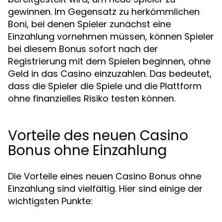
gewinnen. Im Gegensatz zu herkömmlichen
Boni, bei denen Spieler zunächst eine
Einzahlung vornehmen müssen, können Spieler
bei diesem Bonus sofort nach der
Registrierung mit dem Spielen beginnen, ohne
Geld in das Casino einzuzahlen. Das bedeutet,
dass die Spieler die Spiele und die Plattform
ohne finanzielles Risiko testen können.
Vorteile des neuen Casino
Bonus ohne Einzahlung
Die Vorteile eines neuen Casino Bonus ohne
Einzahlung sind vielfältig. Hier sind einige der
wichtigsten Punkte: