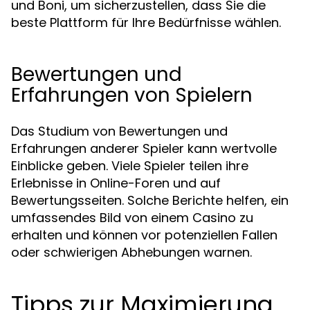
und Boni, um sicherzustellen, dass Sie die
beste Plattform für Ihre Bedürfnisse wählen.
Bewertungen und
Erfahrungen von Spielern
Das Studium von Bewertungen und
Erfahrungen anderer Spieler kann wertvolle
Einblicke geben. Viele Spieler teilen ihre
Erlebnisse in Online-Foren und auf
Bewertungsseiten. Solche Berichte helfen, ein
umfassendes Bild von einem Casino zu
erhalten und können vor potenziellen Fallen
oder schwierigen Abhebungen warnen.
Tipps zur Maximierung