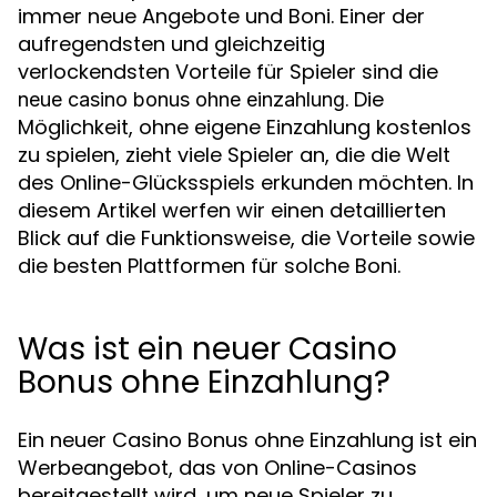
immer neue Angebote und Boni. Einer der
aufregendsten und gleichzeitig
verlockendsten Vorteile für Spieler sind die
. Die
neue casino bonus ohne einzahlung
Möglichkeit, ohne eigene Einzahlung kostenlos
zu spielen, zieht viele Spieler an, die die Welt
des Online-Glücksspiels erkunden möchten. In
diesem Artikel werfen wir einen detaillierten
Blick auf die Funktionsweise, die Vorteile sowie
die besten Plattformen für solche Boni.
Was ist ein neuer Casino
Bonus ohne Einzahlung?
Ein neuer Casino Bonus ohne Einzahlung ist ein
Werbeangebot, das von Online-Casinos
bereitgestellt wird, um neue Spieler zu