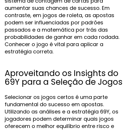
sistema de contagem de cartas para
aumentar suas chances de sucesso. Em
contraste, em jogos de roleta, as apostas
podem ser influenciadas por padrões
passados e a matemática por trás das
probabilidades de ganhar em cada rodada.
Conhecer o jogo é vital para aplicar a
estratégia correta.
Aproveitando os Insights do
69Y para a Seleção de Jogos
Selecionar os jogos certos é uma parte
fundamental do sucesso em apostas.
Utilizando as análises e a estratégia 69Y, os
jogadores podem determinar quais jogos
oferecem o melhor equilíbrio entre risco e