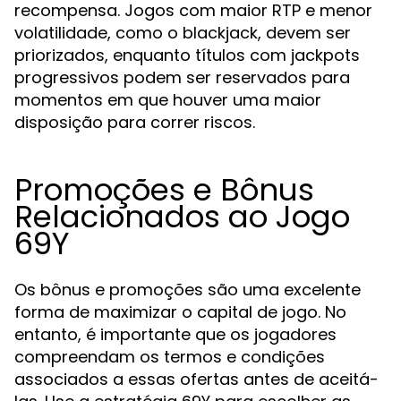
recompensa. Jogos com maior RTP e menor
volatilidade, como o blackjack, devem ser
priorizados, enquanto títulos com jackpots
progressivos podem ser reservados para
momentos em que houver uma maior
disposição para correr riscos.
Promoções e Bônus
Relacionados ao Jogo
69Y
Os bônus e promoções são uma excelente
forma de maximizar o capital de jogo. No
entanto, é importante que os jogadores
compreendam os termos e condições
associados a essas ofertas antes de aceitá-