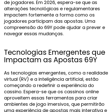
de jogadores. Em 2026, espera-se que as
alterações tecnológicas e regulamentares
impactem fortemente a forma como os
jogadores participam das apostas. Uma
compreensão do 69Y pode ajudar a prever e
navegar essas mudanças.
Tecnologias Emergentes que
Impactam as Apostas 69Y
As tecnologias emergentes, como a realidade
virtual (RV) e a inteligência artificial, estão
começando a redefinir a experiência do
cassino. Espera-se que os cassinos online
aproveitem essas ferramentas para criar
ambientes de jogo imersivos, que permitirão
uma experiência de apostas mais interativa e