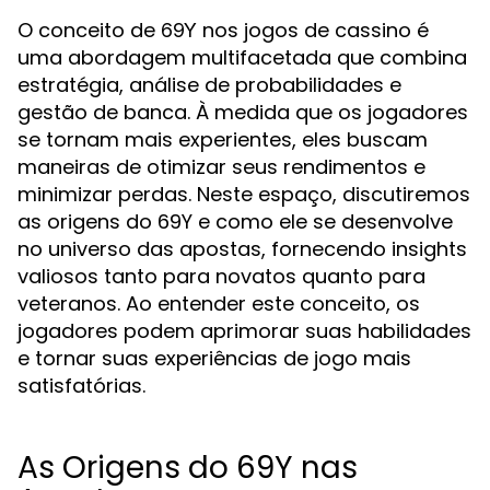
O conceito de
nos jogos de cassino é
69Y
uma abordagem multifacetada que combina
estratégia, análise de probabilidades e
gestão de banca. À medida que os jogadores
se tornam mais experientes, eles buscam
maneiras de otimizar seus rendimentos e
minimizar perdas. Neste espaço, discutiremos
as origens do 69Y e como ele se desenvolve
no universo das apostas, fornecendo insights
valiosos tanto para novatos quanto para
veteranos. Ao entender este conceito, os
jogadores podem aprimorar suas habilidades
e tornar suas experiências de jogo mais
satisfatórias.
As Origens do 69Y nas