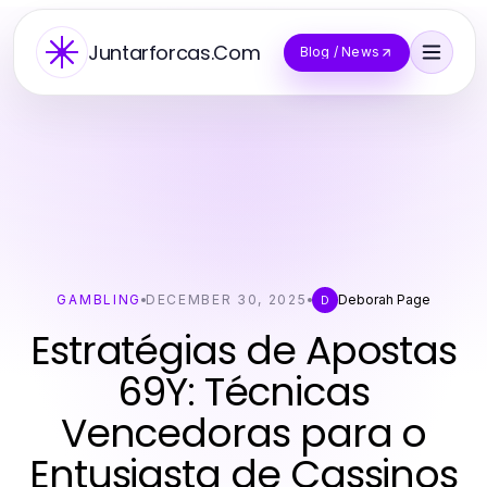
Juntarforcas.Com
Blog / News
GAMBLING
DECEMBER 30, 2025
Deborah Page
D
Estratégias de Apostas
69Y: Técnicas
Vencedoras para o
Entusiasta de Cassinos