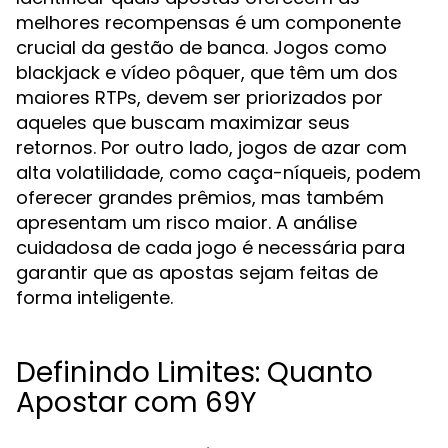
melhores recompensas é um componente
crucial da gestão de banca. Jogos como
blackjack e vídeo pôquer, que têm um dos
maiores RTPs, devem ser priorizados por
aqueles que buscam maximizar seus
retornos. Por outro lado, jogos de azar com
alta volatilidade, como caça-níqueis, podem
oferecer grandes prêmios, mas também
apresentam um risco maior. A análise
cuidadosa de cada jogo é necessária para
garantir que as apostas sejam feitas de
forma inteligente.
Definindo Limites: Quanto
Apostar com 69Y